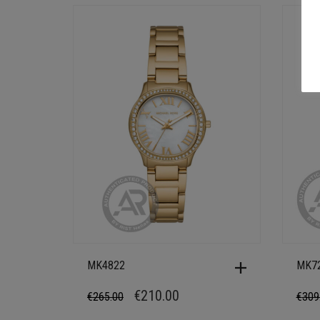
MK4822
MK7
ORIGINAL
Η
€
210.00
€
265.00
€
309
PRICE
ΤΡΕΧΟΥΣΑ