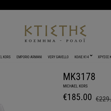
EL KORS
EMPORIO ARMANI
VERY GAVELLO
ΚΟΛΙΕ Κ14
ΧΡΥΣΟΣ 
MK3178
MICHAEL KORS
€
185.00
€
229