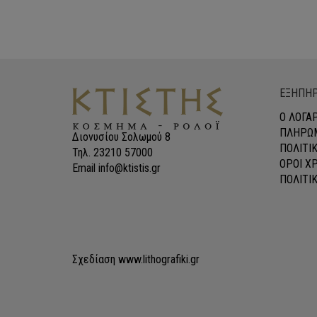
WAS:
ΤΙΜΗ
€265.00.
ΕΙΝΑΙ:
€210.00.
ΕΞΗΠΗΡ
Ο ΛΟΓΑ
ΠΛΗΡΩΜ
Διονυσίου Σολωμού 8
ΠΟΛΙΤΙ
Τηλ. 23210 57000
ΟΡΟΙ Χ
Email info@ktistis.gr
ΠΟΛΙΤΙ
Σχεδίαση
www.lithografiki.gr