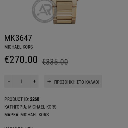
MK3647
MICHAEL KORS
Original
Η
€
270.00
€
335.00
price
τρέχουσα
was:
τιμή
MK3647
ΠΡΟΣΘΗΚΗ ΣΤΟ ΚΑΛΑΘΙ
ποσότητα
€335.00.
είναι:
€270.00.
PRODUCT ID:
2268
ΚΑΤΗΓΟΡΙΑ:
MICHAEL KORS
ΜΑΡΚΑ:
MICHAEL KORS