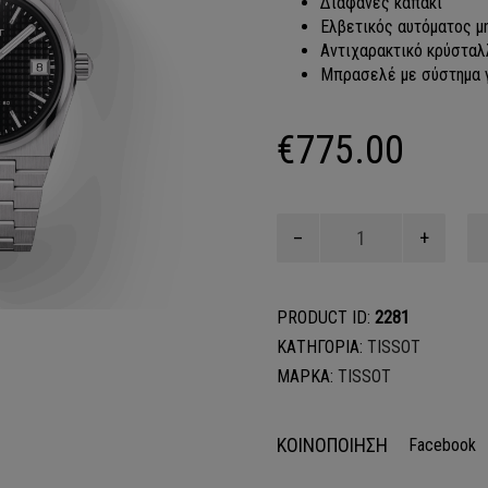
Διαφανές καπάκι
Ελβετικός αυτόματος μ
Αντιχαρακτικό κρύσταλ
Μπρασελέ με σύστημα 
€
775.00
TISSOT
PRX
POWERMATIC
80
PRODUCT ID:
2281
ποσότητα
ΚΑΤΗΓΟΡΙΑ:
TISSOT
ΜΑΡΚΑ:
TISSOT
ΚΟΙΝΟΠΟΙΗΣΗ
Facebook