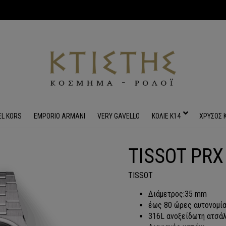
EL KORS
EMPORIO ARMANI
VERY GAVELLO
ΚΟΛΙΕ Κ14
ΧΡΥΣΟΣ 
TISSOT PR
+
TISSOT
Διάμετρος:35 mm
έως 80 ώρες αυτονομί
316L ανοξείδωτη ατσάλ